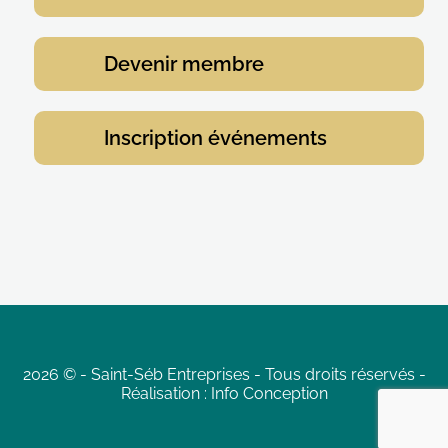
Devenir membre
Inscription événements
2026 ©
-
Saint-Séb Entreprises
-
Tous droits réservés
-
Réalisation :
Info Conception